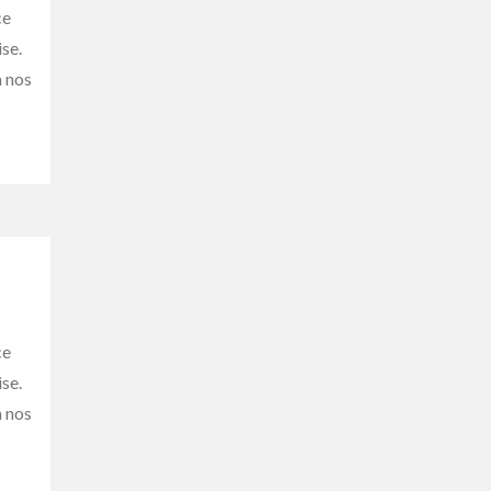
ce
ise.
à nos
ce
ise.
à nos